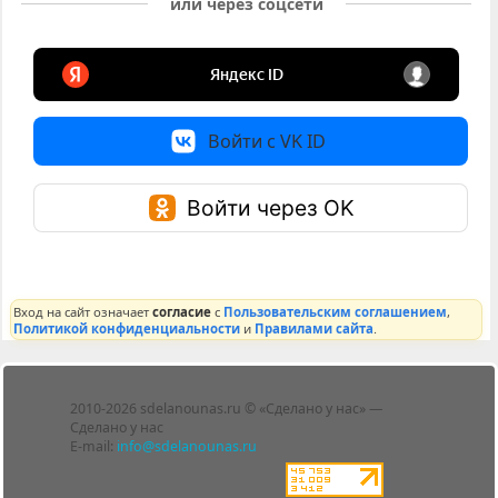
или через соцсети
Войти с VK ID
Войти через OK
Вход на сайт означает
согласие
с
Пользовательским соглашением
,
Политикой конфиденциальности
и
Правилами сайта
.
Лента
2010-2026 sdelanounas.ru © «Сделано у нас» —
Блоги
Сделано у нас
Люди
E-mail:
info@sdelanounas.ru
Политика
конфиденциальности
Пользовательское