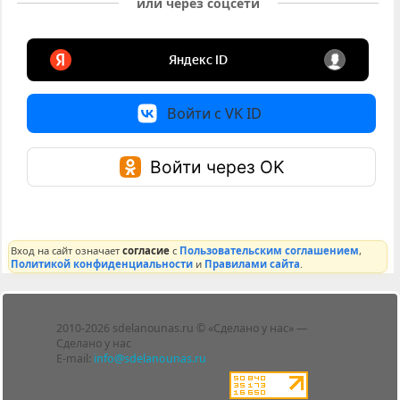
или через соцсети
Войти с VK ID
Войти через OK
Вход на сайт означает
согласие
с
Пользовательским соглашением
,
Политикой конфиденциальности
и
Правилами сайта
.
Лента
2010-2026 sdelanounas.ru © «Сделано у нас» —
Блоги
Сделано у нас
Люди
E-mail:
info@sdelanounas.ru
Политика
конфиденциальности
Пользовательское