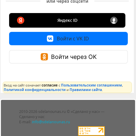
или через соцсети
Войти с VK ID
Войти через OK
Вход на сайт означает
согласие
с
Пользовательским соглашением
,
Политикой конфиденциальности
и
Правилами сайта
.
Лента
2010-2026 sdelanounas.ru © «Сделано у нас» —
Блоги
Сделано у нас
Люди
E-mail:
info@sdelanounas.ru
Политика
конфиденциальности
Пользовательское