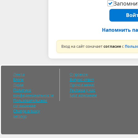
Запомнит
Войт
Напомнить па
Вход на сайт означает
согласие
с
Польз
Лента
О проекте
Блоги
Вопрос-ответ
Люди
Прочти меня!
Политика
Реклама у нас
конфиденциальности
Блог компании
Пользовательское
соглашение
Change privacy
settings