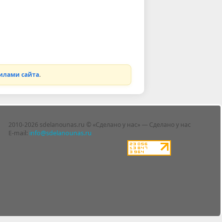
илами сайта
.
2010-2026 sdelanounas.ru © «Сделано у нас» — Сделано у нас
E-mail:
info@sdelanounas.ru