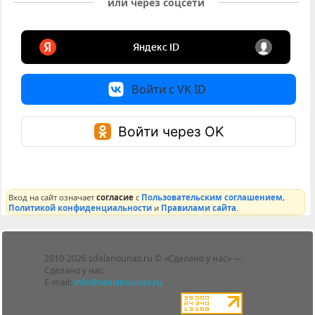
или через соцсети
Войти с VK ID
Войти через OK
Вход на сайт означает
согласие
с
Пользовательским соглашением
,
Политикой конфиденциальности
и
Правилами сайта
.
Лента
2010-2026 sdelanounas.ru © «Сделано у нас» —
Блоги
Сделано у нас
Люди
E-mail:
info@sdelanounas.ru
Политика
конфиденциальности
Пользовательское