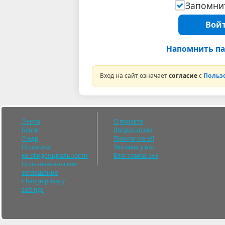
Запомнит
Войт
Напомнить па
Вход на сайт означает
согласие
с
Польз
Лента
О проекте
Блоги
Вопрос-ответ
Люди
Прочти меня!
Политика
Реклама у нас
конфиденциальности
Блог компании
Пользовательское
соглашение
Change privacy
settings