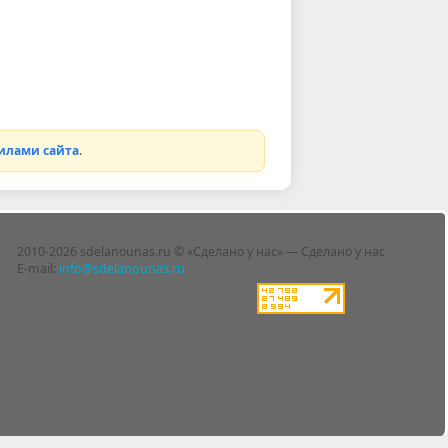
илами сайта
.
2010-2026 sdelanounas.ru © «Сделано у нас» — Сделано у нас
E-mail:
info@sdelanounas.ru