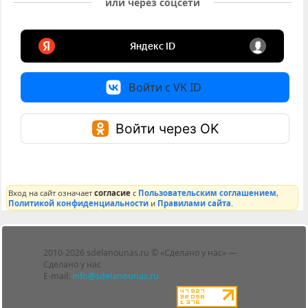
или через соцсети
Войти с VK ID
Войти через OK
Вход на сайт означает
согласие
с
Пользовательским соглашением
,
Политикой конфиденциальности
и
Правилами сайта
.
Лента
2010-2026 sdelanounas.ru © «Сделано у нас» —
Блоги
Сделано у нас
Люди
E-mail:
info@sdelanounas.ru
Политика
конфиденциальности
Пользовательское