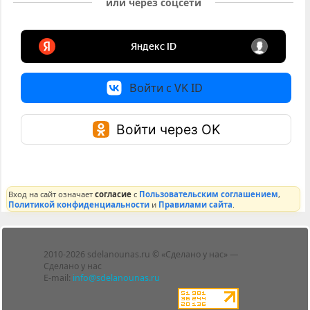
или через соцсети
Войти с VK ID
Войти через OK
Вход на сайт означает
согласие
с
Пользовательским соглашением
,
Политикой конфиденциальности
и
Правилами сайта
.
Лента
2010-2026 sdelanounas.ru © «Сделано у нас» —
Блоги
Сделано у нас
Люди
E-mail:
info@sdelanounas.ru
Политика
конфиденциальности
Пользовательское