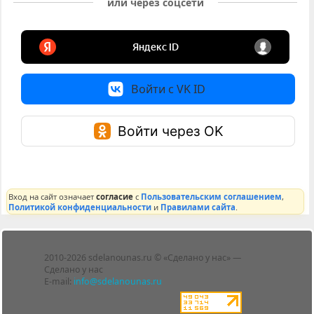
или через соцсети
Войти с VK ID
Войти через OK
Вход на сайт означает
согласие
с
Пользовательским соглашением
,
Политикой конфиденциальности
и
Правилами сайта
.
Лента
2010-2026 sdelanounas.ru © «Сделано у нас» —
Блоги
Сделано у нас
Люди
E-mail:
info@sdelanounas.ru
Политика
конфиденциальности
Пользовательское