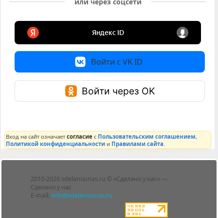
или через соцсети
Войти с VK ID
Войти через OK
Вход на сайт означает
согласие
с
Пользовательским соглашением
,
Политикой конфиденциальности
и
Правилами сайта
.
Лента
2010-2026 sdelanounas.ru © «Сделано у нас» —
Блоги
Сделано у нас
Люди
E-mail:
info@sdelanounas.ru
Политика
конфиденциальности
Пользовательское