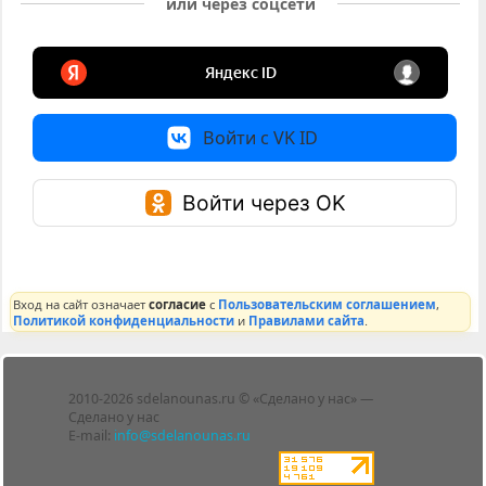
или через соцсети
Войти с VK ID
Войти через OK
Вход на сайт означает
согласие
с
Пользовательским соглашением
,
Политикой конфиденциальности
и
Правилами сайта
.
Лента
2010-2026 sdelanounas.ru © «Сделано у нас» —
Блоги
Сделано у нас
Люди
E-mail:
info@sdelanounas.ru
Политика
конфиденциальности
Пользовательское