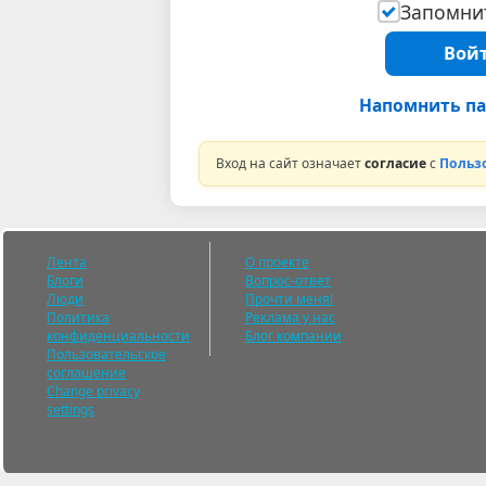
Запомнит
Войт
Напомнить па
Вход на сайт означает
согласие
с
Польз
Лента
О проекте
Блоги
Вопрос-ответ
Люди
Прочти меня!
Политика
Реклама у нас
конфиденциальности
Блог компании
Пользовательское
соглашение
Change privacy
settings