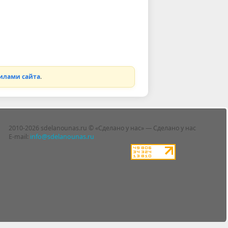
илами сайта
.
2010-2026 sdelanounas.ru © «Сделано у нас» — Сделано у нас
E-mail:
info@sdelanounas.ru