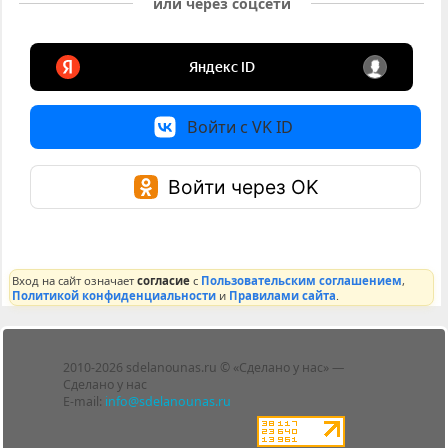
или через соцсети
Войти с VK ID
Войти через OK
Вход на сайт означает
согласие
с
Пользовательским соглашением
,
Политикой конфиденциальности
и
Правилами сайта
.
Лента
2010-2026 sdelanounas.ru © «Сделано у нас» —
Блоги
Сделано у нас
Люди
E-mail:
info@sdelanounas.ru
Политика
конфиденциальности
Пользовательское