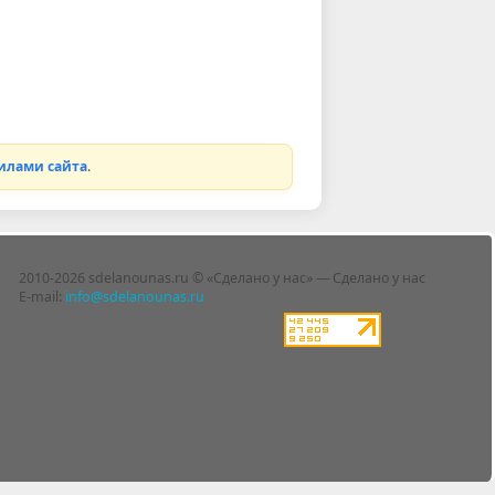
илами сайта
.
2010-2026 sdelanounas.ru © «Сделано у нас» — Сделано у нас
E-mail:
info@sdelanounas.ru