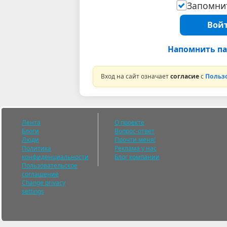
Запомнит
Войт
Напомнить па
Вход на сайт означает
согласие
с
Польз
Лента
О проекте
Блоги
Вопрос-ответ
Люди
Прочти меня!
Политика
Реклама у нас
конфиденциальности
Блог компании
Пользовательское
соглашение
Change privacy
settings