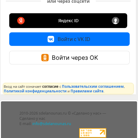
или через соцсети
Войти с VK ID
Войти через OK
Вход на сайт означает
согласие
с
Пользовательским соглашением
,
Политикой конфиденциальности
и
Правилами сайта
.
Лента
2010-2026 sdelanounas.ru © «Сделано у нас» —
Блоги
Сделано у нас
Люди
E-mail:
info@sdelanounas.ru
Политика
конфиденциальности
Пользовательское