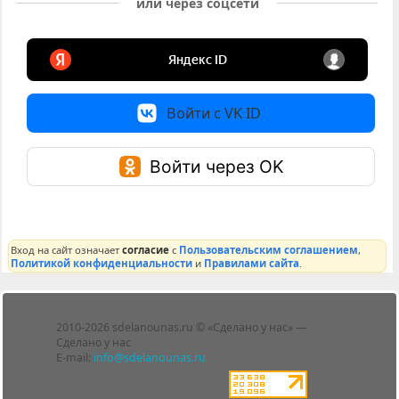
или через соцсети
Войти с VK ID
Войти через OK
Вход на сайт означает
согласие
с
Пользовательским соглашением
,
Политикой конфиденциальности
и
Правилами сайта
.
Лента
2010-2026 sdelanounas.ru © «Сделано у нас» —
Блоги
Сделано у нас
Люди
E-mail:
info@sdelanounas.ru
Политика
конфиденциальности
Пользовательское