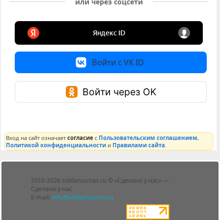
или через соцсети
Войти с VK ID
Войти через OK
Вход на сайт означает
согласие
с
Пользовательским соглашением
,
Политикой конфиденциальности
и
Правилами сайта
.
Лента
2010-2026 sdelanounas.ru © «Сделано у нас» —
Блоги
Сделано у нас
Люди
E-mail:
info@sdelanounas.ru
Политика
конфиденциальности
Пользовательское