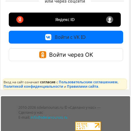
или через соцсети
Войти с VK ID
Войти через OK
Вход на сайт означает
согласие
с
Пользовательским соглашением
,
Политикой конфиденциальности
и
Правилами сайта
.
Лента
2010-2026 sdelanounas.ru © «Сделано у нас» —
Блоги
Сделано у нас
Люди
E-mail:
info@sdelanounas.ru
Политика
конфиденциальности
Пользовательское