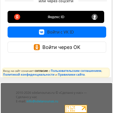
или через соцсети
Войти с VK ID
Войти через OK
Вход на сайт означает
согласие
с
Пользовательским соглашением
,
Политикой конфиденциальности
и
Правилами сайта
.
Лента
2010-2026 sdelanounas.ru © «Сделано у нас» —
Блоги
Сделано у нас
Люди
E-mail:
info@sdelanounas.ru
Политика
конфиденциальности
Пользовательское