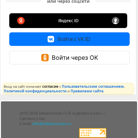
или через соцсети
Войти с VK ID
Войти через OK
Вход на сайт означает
согласие
с
Пользовательским соглашением
,
Политикой конфиденциальности
и
Правилами сайта
.
Лента
2010-2026 sdelanounas.ru © «Сделано у нас» —
Блоги
Сделано у нас
Люди
E-mail:
info@sdelanounas.ru
Политика
конфиденциальности
Пользовательское