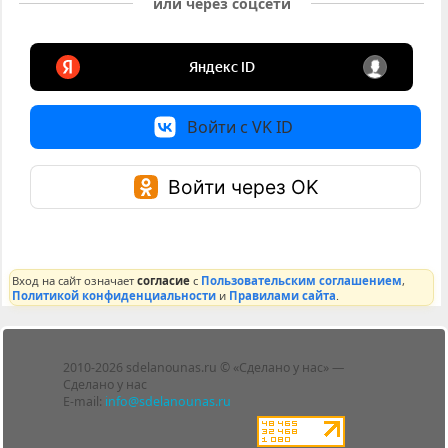
или через соцсети
Войти с VK ID
Войти через OK
Вход на сайт означает
согласие
с
Пользовательским соглашением
,
Политикой конфиденциальности
и
Правилами сайта
.
Лента
2010-2026 sdelanounas.ru © «Сделано у нас» —
Блоги
Сделано у нас
Люди
E-mail:
info@sdelanounas.ru
Политика
конфиденциальности
Пользовательское