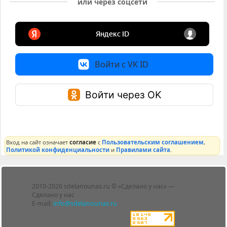
или через соцсети
Войти с VK ID
Войти через OK
Вход на сайт означает
согласие
с
Пользовательским соглашением
,
Политикой конфиденциальности
и
Правилами сайта
.
Лента
2010-2026 sdelanounas.ru © «Сделано у нас» —
Блоги
Сделано у нас
Люди
E-mail:
info@sdelanounas.ru
Политика
конфиденциальности
Пользовательское