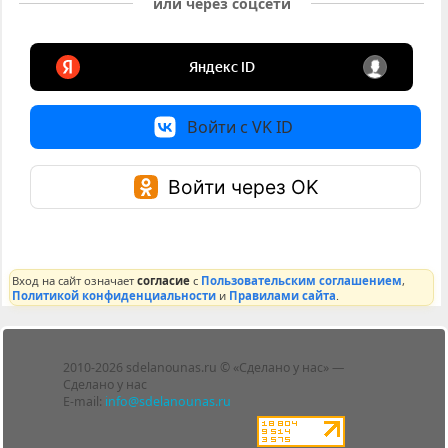
или через соцсети
Войти с VK ID
Войти через OK
Вход на сайт означает
согласие
с
Пользовательским соглашением
,
Политикой конфиденциальности
и
Правилами сайта
.
Лента
2010-2026 sdelanounas.ru © «Сделано у нас» —
Блоги
Сделано у нас
Люди
E-mail:
info@sdelanounas.ru
Политика
конфиденциальности
Пользовательское