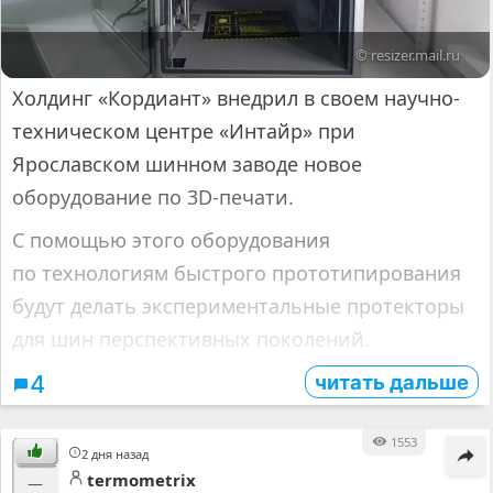
© resizer.mail.ru
Холдинг «Кордиант» внедрил в своем научно-
техническом центре «Интайр» при
Ярославском шинном заводе новое
оборудование по 3D-печати.
С помощью этого оборудования
по технологиям быстрого прототипирования
будут делать экспериментальные протекторы
для шин перспективных поколений.
читать дальше
4
1553
2 дня назад
termometrix
—