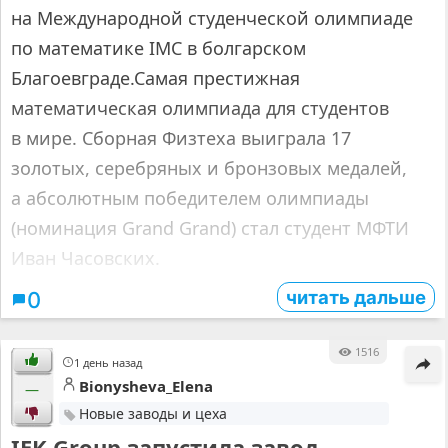
на Международной студенческой олимпиаде
по математике IMC в болгарском
Благоевграде.Самая престижная
математическая олимпиада для студентов
в мире. Сборная Физтеха выиграла 17
золотых, серебряных и бронзовых медалей,
а абсолютным победителем олимпиады
(номинация Grand Grand) стал студент МФТИ
Иван Часовских.
читать дальше
0
1516
1 день назад
Bionysheva_Elena
—
Новые заводы и цеха
IEK Group запустила завод