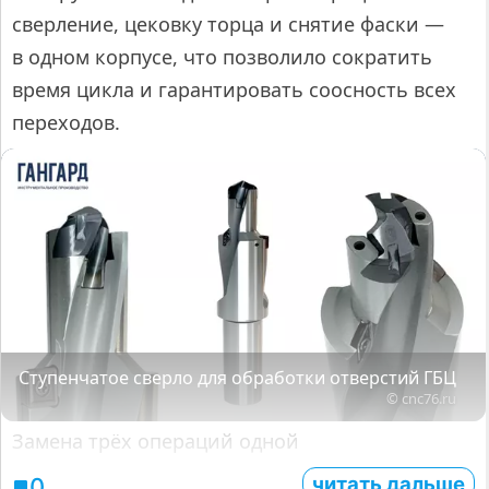
сверление, цековку торца и снятие фаски —
в одном корпусе, что позволило сократить
время цикла и гарантировать соосность всех
переходов.
Ступенчатое сверло для обработки отверстий ГБЦ
© cnc76.ru
Замена трёх операций одной
читать дальше
0