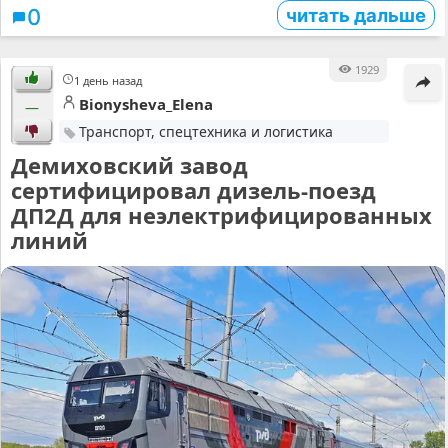
читать дальше
0
1929
1 день назад
Bionysheva_Elena
—
Транспорт, спецтехника и логистика
Демиховский завод
сертифицировал дизель-поезд
ДП2Д для неэлектрифицированных
линий