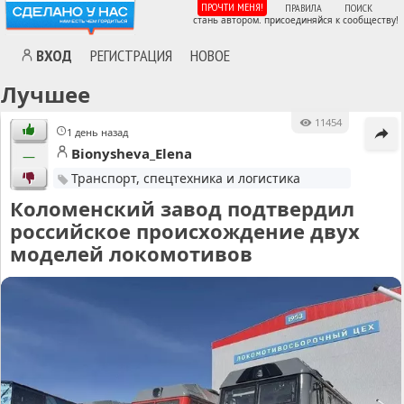
ПРОЧТИ МЕНЯ!
ПРАВИЛА
ПОИСК
стань автором. присоединяйся к сообществу!
ВХОД
РЕГИСТРАЦИЯ
НОВОЕ
Лучшее
11454
1 день назад
Bionysheva_Elena
—
Транспорт, спецтехника и логистика
Коломенский завод подтвердил
российское происхождение двух
моделей локомотивов
MA