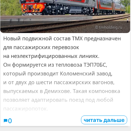
© tmholding.ru
Новый подвижной состав ТМХ предназначен
для пассажирских перевозок
на неэлектрифицированных линиях.
Он формируется из тепловоза ТЭП70БС,
который производит Коломенский завод,
и от двух до шести пассажирских вагонов,
выпускаемых в Демихове. Такая компоновка
позволяет адаптировать поезд под любой
пассажиропоток.
читать дальше
0