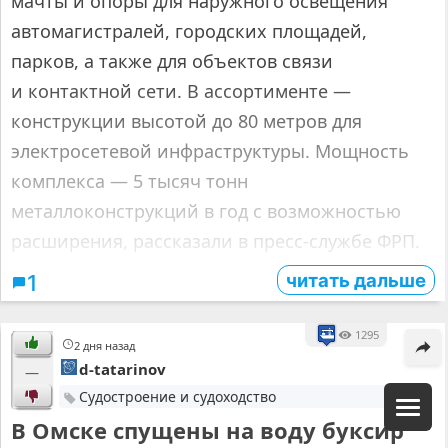
мачты и опоры для наружного освещения
автомагистралей, городских площадей,
парков, а также для объектов связи
и контактной сети. В ассортименте —
конструкции высотой до 80 метров для
электросетевой инфраструктуры. Мощность
комплекса — 5 тысяч тонн
металлоконструкций в год с возможностью
расширения, рассказали в пресс-службе ФРП.
читать дальше
1
1295
2 дня назад
d-tatarinov
—
Судостроение и судоходство
В Омске спущены на воду буксир