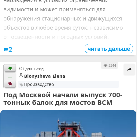
наблюдения в условиях ограниченной
видимости и может применяться для
обнаружения стационарных и движущихся
объектов в любое время суток, независимо
от освещённости и погодных условий.
читать дальше
2
2344
1 день назад
Bionysheva_Elena
—
Производство
Под Москвой начали выпуск 700-
тонных балок для мостов ВСМ⁠⁠