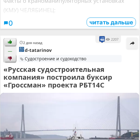
Факты о краноманипуляторных установках
(КМУ) ЧЕЛЯБИНЕЦ:
читать дальше
0
2207
2 дня назад
d-tatarinov
—
Судостроение и судоходство
«Русская судостроительная
компания» построила буксир
«Гроссман» проекта РБТ14С