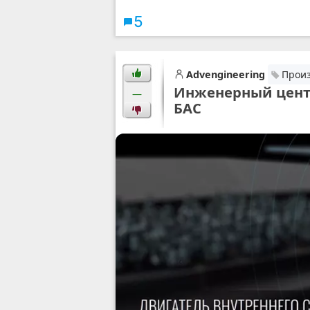
5
Advengineering
Произ
Инженерный центр
—
БАС