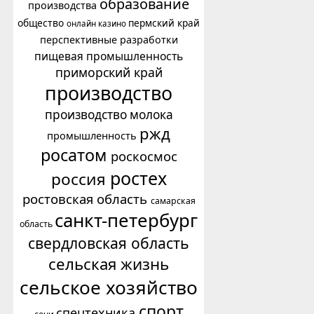
образование
производства
общество
пермский край
онлайн казино
перспективные разработки
пищевая промышленность
приморский край
производство
производство молока
ржд
промышленность
росатом
роскосмос
ростех
россия
ростовская область
самарская
санкт-петербург
область
свердловская область
сельская жизнь
сельское хозяйство
спорт
спецтехника