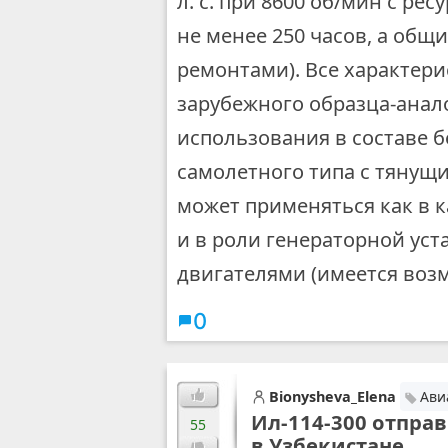
л. с. при 8600 об/мин с ре
не менее 250 часов, а общи
ремонтами). Все характери
зарубежного образца-анал
использования в составе 
самолетного типа с тянущ
может применяться как в к
и в роли генераторной уст
двигателями (имеется возм
0
Bionysheva_Elena
Ави
Ил-114-300 отпра
55
в Узбекистане⁠⁠