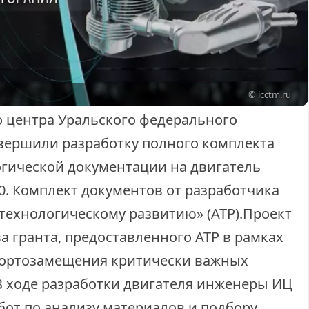
© icctm.ru
 центра Уральского федерального
авершили разработку полного комплекта
огической документации на двигатель
0. Комплект документов от разработчика
 технологическому развитию» (АТР).Проект
а гранта, предоставленного АТР в рамках
ортозамещения критически важных
 ходе разработки двигателя инженеры ИЦ
бот по анализу материалов и подбору