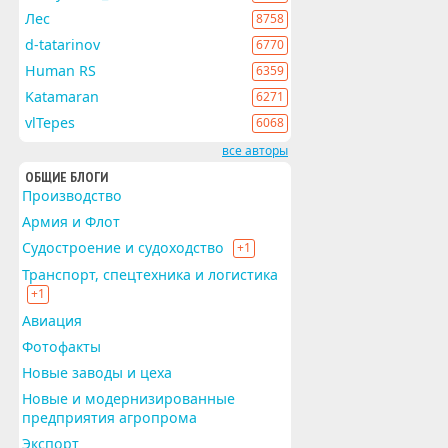
Лес
8758
d-tatarinov
6770
Human RS
6359
Katamaran
6271
vlTepes
6068
все авторы
ОБЩИЕ БЛОГИ
Производство
Армия и Флот
Судостроение и судоходство
+1
Транспорт, спецтехника и логистика
+1
Авиация
Фотофакты
Новые заводы и цеха
Новые и модернизированные
предприятия агропрома
Экспорт