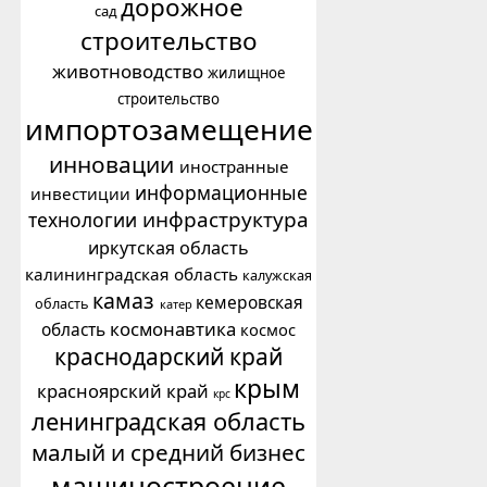
дорожное
сад
строительство
животноводство
жилищное
строительство
импортозамещение
инновации
иностранные
информационные
инвестиции
инфраструктура
технологии
иркутская область
калининградская область
калужская
камаз
кемеровская
область
катер
космонавтика
область
космос
краснодарский край
крым
красноярский край
крс
ленинградская область
малый и средний бизнес
машиностроение