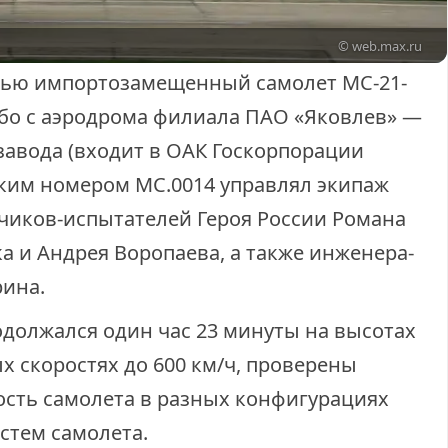
© web.max.ru
ью импортозамещенный самолет МС-21-
ебо с аэродрома филиала ПАО «Яковлев» —
завода (входит в ОАК Госкорпорации
ским номером МС.0014 управлял экипаж
тчиков-испытателей Героя России Романа
а и Андрея Воропаева, а также инженера-
ина.
одолжался один час 23 минуты на высотах
х скоростях до 600 км/ч, проверены
ость самолета в разных конфигурациях
стем самолета.