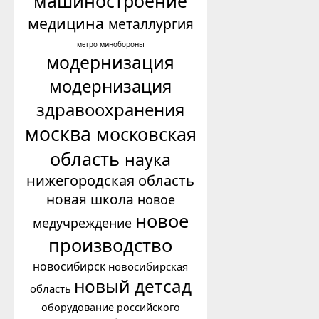
машиностроение
медицина
металлургия
минобороны
метро
модернизация
модернизация
здравоохранения
москва
московская
область
наука
нижегородская область
новая школа
новое
новое
медучреждение
производство
новосибирск
новосибирская
новый детсад
область
оборудование российского