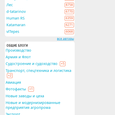
Лес
8758
d-tatarinov
6770
Human RS
6359
Katamaran
6271
vlTepes
6068
все авторы
ОБЩИЕ БЛОГИ
Производство
Армия и Флот
Судостроение и судоходство
+5
Транспорт, спецтехника и логистика
+2
Авиация
Фотофакты
+1
Новые заводы и цеха
Новые и модернизированные
предприятия агропрома
Экспорт