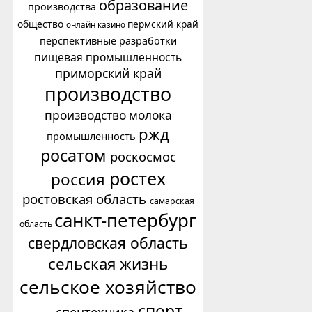
образование
производства
общество
пермский край
онлайн казино
перспективные разработки
пищевая промышленность
приморский край
производство
производство молока
ржд
промышленность
росатом
роскосмос
ростех
россия
ростовская область
самарская
санкт-петербург
область
свердловская область
сельская жизнь
сельское хозяйство
спорт
спецтехника