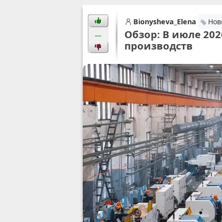
Bionysheva_Elena
Нов
Обзор: В июле 202
—
производств