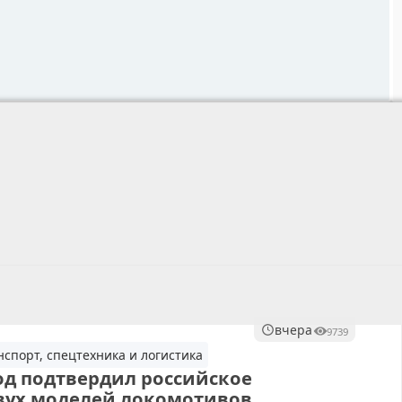
вчера
9739
нспорт, спецтехника и логистика
д подтвердил российское
вух моделей локомотивов