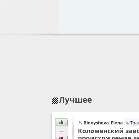
Лучшее
Bionysheva_Elena
Тра
Коломенский заво
—
происхождение д