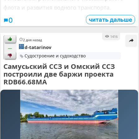
флота и развития водного транспорта.
читать дальше
0
1416
2 дня назад
d-tatarinov
—
Судостроение и судоходство
Самусьский ССЗ и Омский ССЗ
построили две баржи проекта
RDB66.68МА