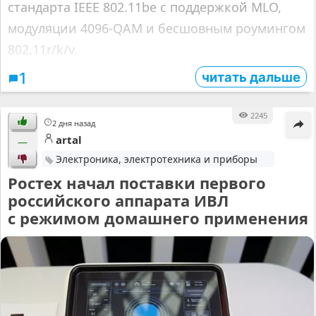
стандарта IEEE 802.11be с поддержкой MLO,
модуляции 4096‑QAM и бесшовным роумингом
802.11r/k/v.
читать дальше
1
2245
2 дня назад
artal
—
Электроника, электротехника и приборы
Ростех начал поставки первого
российского аппарата ИВЛ
с режимом домашнего применения