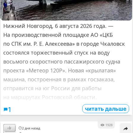
Нижний Новгород, 6 августа 2026 года. —
На производственной площадке АО «ЦКБ
по СПК им. Р. Е. Алексеева» в городе Чкаловск
состоялся торжественный спуск на воду
восьмого скоростного пассажирского судна
проекта «Метеор 120Р». Новая «крылатая»
машина, построенная в рамках госзаказа,
отправится на юг России для работы
на маршрутах Ростовской области.
читать дальше
1
1928
2 дня назад