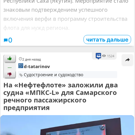
Республики Саха (Якутия). Мероприятие стало
знаковым подтверждением успешного
включения верфи в программу строительства
флота для нужд региона.
читать дальше
0
1524
2 дня назад
d-tatarinov
—
Судостроение и судоходство
На «Нефтефлоте» заложили два
судна «МПКС-L» для Самарского
речного пассажирского
предприятия