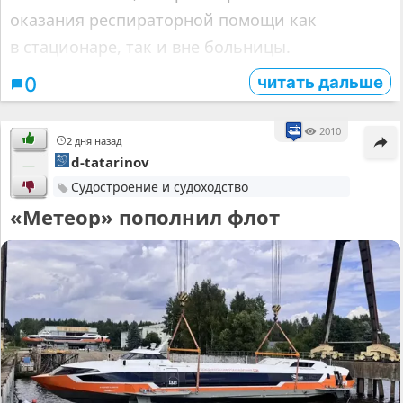
оказания респираторной помощи как
в стационаре, так и вне больницы.
читать дальше
0
2010
2 дня назад
d-tatarinov
—
Судостроение и судоходство
«Метеор» пополнил флот