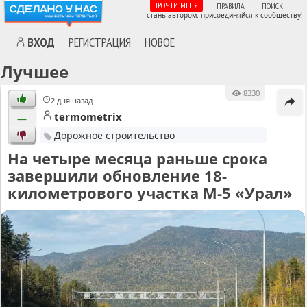
ПРОЧТИ МЕНЯ!
ПРАВИЛА
ПОИСК
стань автором. присоединяйся к сообществу!
ВХОД
РЕГИСТРАЦИЯ
НОВОЕ
Лучшее
8330
2 дня назад
termometrix
—
Дорожное строительство
На четыре месяца раньше срока
завершили обновление 18-
километрового участка М-5 «Урал»
MA