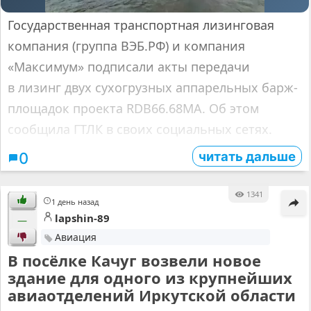
Государственная транспортная лизинговая
компания (группа ВЭБ.РФ) и компания
«Максимум» подписали акты передачи
в лизинг двух сухогрузных аппарельных барж-
площадок проекта RDB66.68МА. Об этом
сообщила ГТЛК в своих социальных сетях.
читать дальше
0
1341
1 день назад
lapshin-89
—
Авиация
В посёлке Качуг возвели новое
здание для одного из крупнейших
авиаотделений Иркутской области