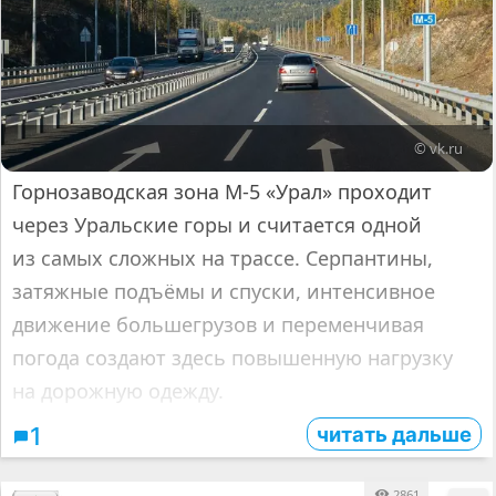
© vk.ru
Горнозаводская зона М-5 «Урал» проходит
через Уральские горы и считается одной
из самых сложных на трассе. Серпантины,
затяжные подъёмы и спуски, интенсивное
движение большегрузов и переменчивая
погода создают здесь повышенную нагрузку
на дорожную одежду.
читать дальше
1
2861