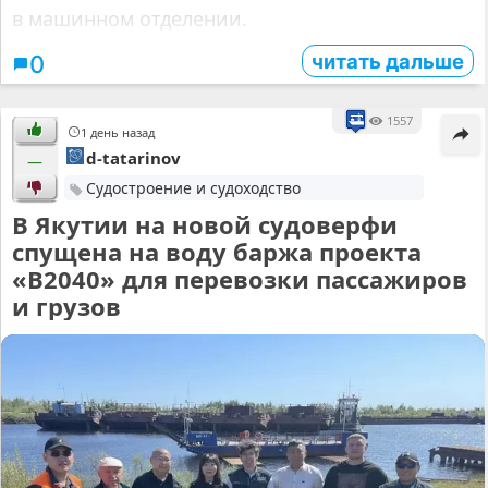
в машинном отделении.
читать дальше
0
1557
1 день назад
d-tatarinov
—
Судостроение и судоходство
В Якутии на новой судоверфи
спущена на воду баржа проекта
«В2040» для перевозки пассажиров
и грузов