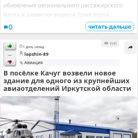
обновления регионального пассажирского
флота и развития водного транспорта.
читать дальше
0
1645
1 день назад
lapshin-89
—
Авиация
В посёлке Качуг возвели новое
здание для одного из крупнейших
авиаотделений Иркутской области