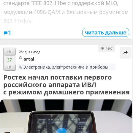
стандарта IEEE 802.11be с поддержкой MLO,
модуляции 4096‑QAM и бесшовным роумингом
802.11r/k/v.
читать дальше
1
2497
2 дня назад
artal
37
Электроника, электротехника и приборы
Ростех начал поставки первого
российского аппарата ИВЛ
с режимом домашнего применения