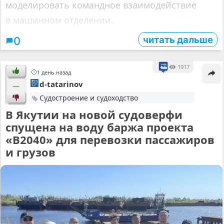
моделировать командное взаимодействие
в машинном отделении.
читать дальше
0
1917
1 день назад
d-tatarinov
—
Судостроение и судоходство
В Якутии на новой судоверфи
спущена на воду баржа проекта
«В2040» для перевозки пассажиров
и грузов