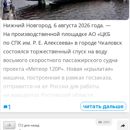
Нижний Новгород, 6 августа 2026 года. —
На производственной площадке АО «ЦКБ
по СПК им. Р. Е. Алексеева» в городе Чкаловск
состоялся торжественный спуск на воду
восьмого скоростного пассажирского судна
проекта «Метеор 120Р». Новая «крылатая»
машина, построенная в рамках госзаказа,
отправится на юг России для работы
на маршрутах Ростовской области.
читать дальше
1
2091
2 дня назад