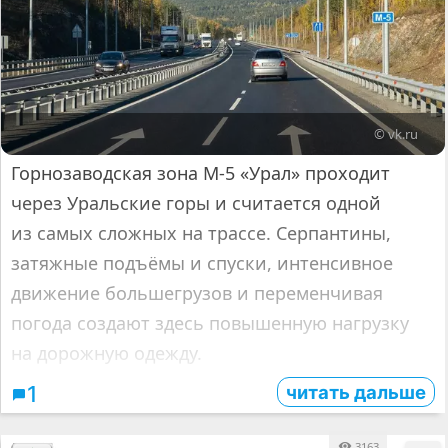
© vk.ru
Горнозаводская зона М-5 «Урал» проходит
через Уральские горы и считается одной
из самых сложных на трассе. Серпантины,
затяжные подъёмы и спуски, интенсивное
движение большегрузов и переменчивая
погода создают здесь повышенную нагрузку
на дорожную одежду.
читать дальше
1
3163