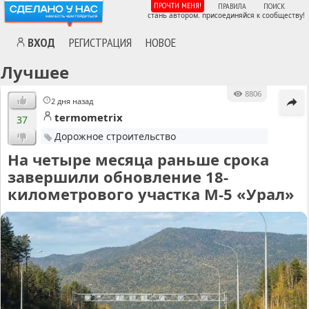
ПРОЧТИ МЕНЯ!
ПРАВИЛА
ПОИСК
стань автором. присоединяйся к сообществу!
ВХОД
РЕГИСТРАЦИЯ
НОВОЕ
Лучшее
8806
2 дня назад
termometrix
37
Дорожное строительство
На четыре месяца раньше срока
завершили обновление 18-
километрового участка М-5 «Урал»
MA