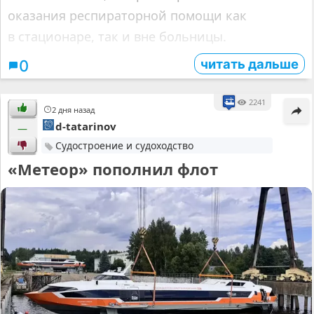
оказания респираторной помощи как
в стационаре, так и вне больницы.
читать дальше
0
2241
2 дня назад
d-tatarinov
—
Судостроение и судоходство
«Метеор» пополнил флот