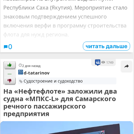
Республики Саха (Якутия). Мероприятие стало
знаковым подтверждением успешного
включения верфи в программу строительства
флота для нужд региона.
читать дальше
0
1749
2 дня назад
d-tatarinov
—
Судостроение и судоходство
На «Нефтефлоте» заложили два
судна «МПКС-L» для Самарского
речного пассажирского
предприятия