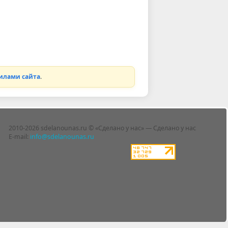
илами сайта
.
2010-2026 sdelanounas.ru © «Сделано у нас» — Сделано у нас
E-mail:
info@sdelanounas.ru