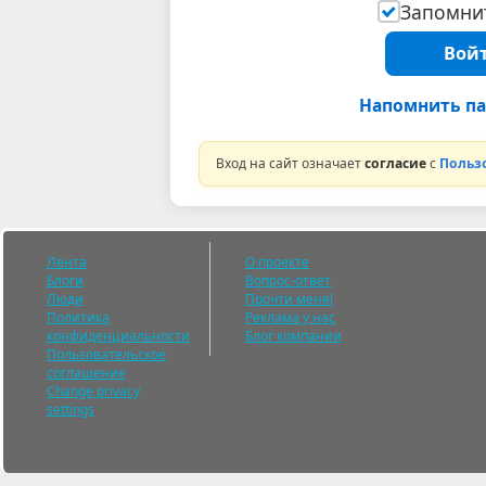
Запомнит
Войт
Напомнить па
Вход на сайт означает
согласие
с
Польз
Лента
О проекте
Блоги
Вопрос-ответ
Люди
Прочти меня!
Политика
Реклама у нас
конфиденциальности
Блог компании
Пользовательское
соглашение
Change privacy
settings