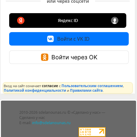
или через соцсети
Войти с VK ID
Войти через OK
Вход на сайт означает
согласие
с
Пользовательским соглашением
,
Политикой конфиденциальности
и
Правилами сайта
.
Лента
2010-2026 sdelanounas.ru © «Сделано у нас» —
Блоги
Сделано у нас
Люди
E-mail:
info@sdelanounas.ru
Политика
конфиденциальности
Пользовательское