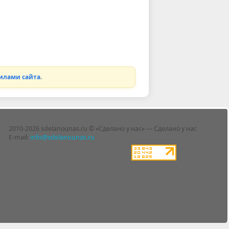
илами сайта
.
2010-2026 sdelanounas.ru © «Сделано у нас» — Сделано у нас
E-mail:
info@sdelanounas.ru