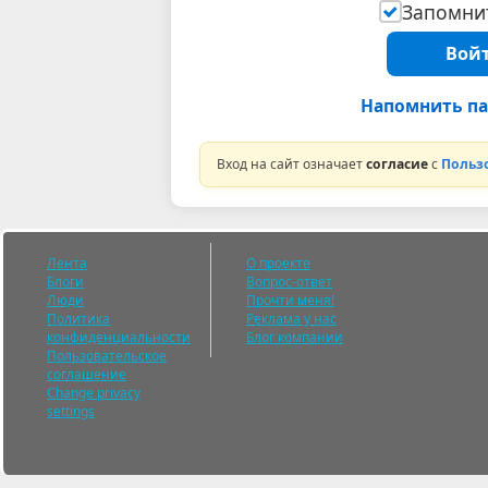
Запомнит
Войт
Напомнить па
Вход на сайт означает
согласие
с
Польз
Лента
О проекте
Блоги
Вопрос-ответ
Люди
Прочти меня!
Политика
Реклама у нас
конфиденциальности
Блог компании
Пользовательское
соглашение
Change privacy
settings