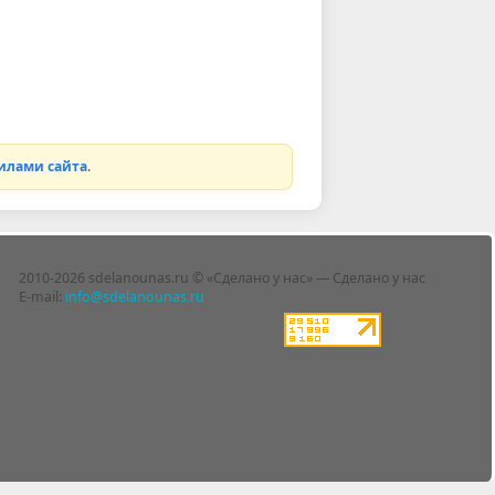
илами сайта
.
2010-2026 sdelanounas.ru © «Сделано у нас» — Сделано у нас
E-mail:
info@sdelanounas.ru