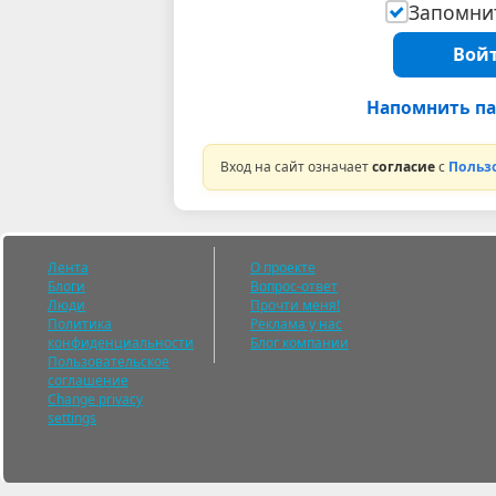
Запомнит
Войт
Напомнить па
Вход на сайт означает
согласие
с
Польз
Лента
О проекте
Блоги
Вопрос-ответ
Люди
Прочти меня!
Политика
Реклама у нас
конфиденциальности
Блог компании
Пользовательское
соглашение
Change privacy
settings