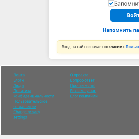
Запомнит
Войт
Напомнить па
Вход на сайт означает
согласие
с
Польз
Лента
О проекте
Блоги
Вопрос-ответ
Люди
Прочти меня!
Политика
Реклама у нас
конфиденциальности
Блог компании
Пользовательское
соглашение
Change privacy
settings