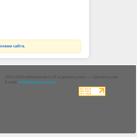
илами сайта
.
2010-2026 sdelanounas.ru © «Сделано у нас» — Сделано у нас
E-mail:
info@sdelanounas.ru