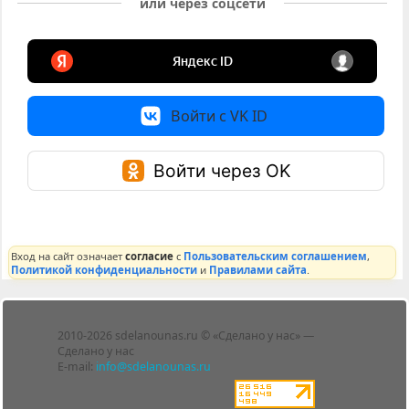
или через соцсети
Войти с VK ID
Войти через OK
Вход на сайт означает
согласие
с
Пользовательским соглашением
,
Политикой конфиденциальности
и
Правилами сайта
.
Лента
2010-2026 sdelanounas.ru © «Сделано у нас» —
Блоги
Сделано у нас
Люди
E-mail:
info@sdelanounas.ru
Политика
конфиденциальности
Пользовательское