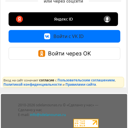
или через соцсети
Войти с VK ID
Войти через OK
Вход на сайт означает
согласие
с
Пользовательским соглашением
,
Политикой конфиденциальности
и
Правилами сайта
.
Лента
2010-2026 sdelanounas.ru © «Сделано у нас» —
Блоги
Сделано у нас
Люди
E-mail:
info@sdelanounas.ru
Политика
конфиденциальности
Пользовательское