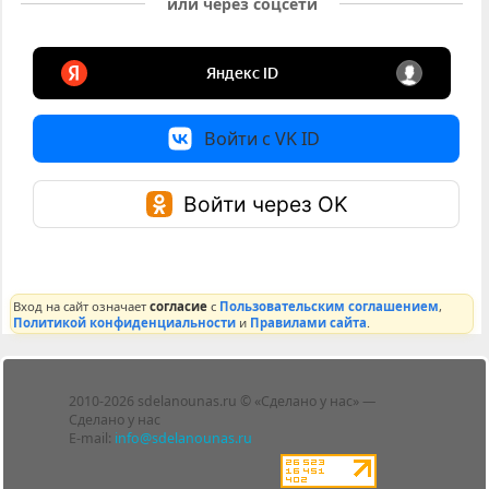
или через соцсети
Войти с VK ID
Войти через OK
Вход на сайт означает
согласие
с
Пользовательским соглашением
,
Политикой конфиденциальности
и
Правилами сайта
.
Лента
2010-2026 sdelanounas.ru © «Сделано у нас» —
Блоги
Сделано у нас
Люди
E-mail:
info@sdelanounas.ru
Политика
конфиденциальности
Пользовательское