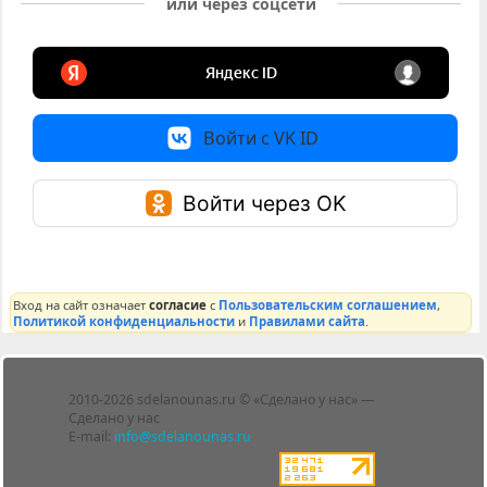
или через соцсети
Войти с VK ID
Войти через OK
Вход на сайт означает
согласие
с
Пользовательским соглашением
,
Политикой конфиденциальности
и
Правилами сайта
.
Лента
2010-2026 sdelanounas.ru © «Сделано у нас» —
Блоги
Сделано у нас
Люди
E-mail:
info@sdelanounas.ru
Политика
конфиденциальности
Пользовательское