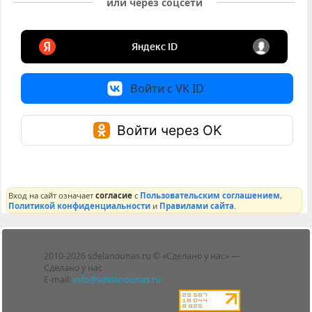
или через соцсети
Войти с VK ID
Войти через OK
Вход на сайт означает
согласие
с
Пользовательским соглашением
,
Политикой конфиденциальности
и
Правилами сайта
.
Лента
2010-2026 sdelanounas.ru © «Сделано у нас» —
Блоги
Сделано у нас
Люди
E-mail:
info@sdelanounas.ru
Политика
конфиденциальности
Пользовательское