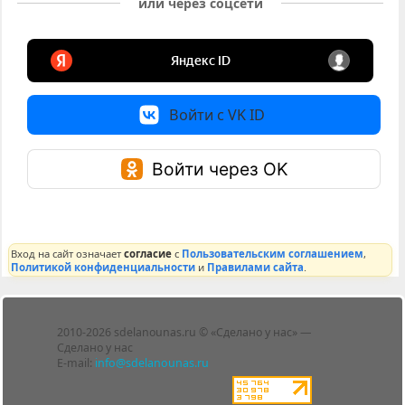
или через соцсети
Войти с VK ID
Войти через OK
Вход на сайт означает
согласие
с
Пользовательским соглашением
,
Политикой конфиденциальности
и
Правилами сайта
.
Лента
2010-2026 sdelanounas.ru © «Сделано у нас» —
Блоги
Сделано у нас
Люди
E-mail:
info@sdelanounas.ru
Политика
конфиденциальности
Пользовательское