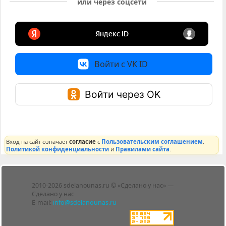
или через соцсети
Войти с VK ID
Войти через OK
Вход на сайт означает
согласие
с
Пользовательским соглашением
,
Политикой конфиденциальности
и
Правилами сайта
.
Лента
2010-2026 sdelanounas.ru © «Сделано у нас» —
Блоги
Сделано у нас
Люди
E-mail:
info@sdelanounas.ru
Политика
конфиденциальности
Пользовательское