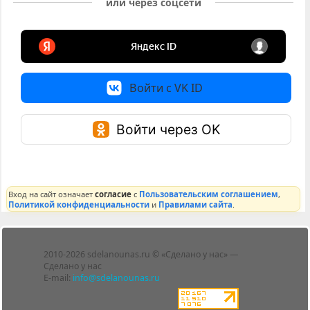
или через соцсети
Войти с VK ID
Войти через OK
Вход на сайт означает
согласие
с
Пользовательским соглашением
,
Политикой конфиденциальности
и
Правилами сайта
.
Лента
2010-2026 sdelanounas.ru © «Сделано у нас» —
Блоги
Сделано у нас
Люди
E-mail:
info@sdelanounas.ru
Политика
конфиденциальности
Пользовательское