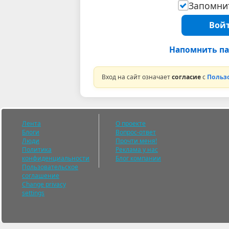
Запомнит
Войт
Напомнить па
Вход на сайт означает
согласие
с
Польз
Лента
О проекте
Блоги
Вопрос-ответ
Люди
Прочти меня!
Политика
Реклама у нас
конфиденциальности
Блог компании
Пользовательское
соглашение
Change privacy
settings