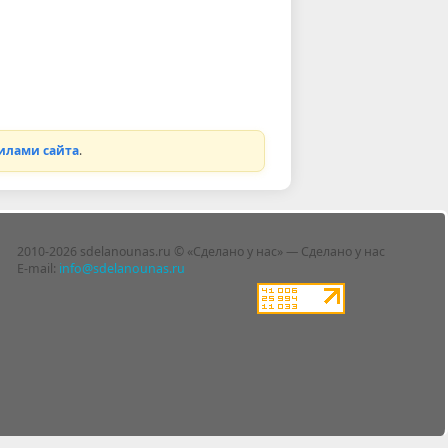
илами сайта
.
2010-2026 sdelanounas.ru © «Сделано у нас» — Сделано у нас
E-mail:
info@sdelanounas.ru