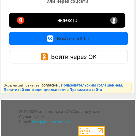
или через соцсети
Войти с VK ID
Войти через OK
Вход на сайт означает
согласие
с
Пользовательским соглашением
,
Политикой конфиденциальности
и
Правилами сайта
.
Лента
2010-2026 sdelanounas.ru © «Сделано у нас» —
Блоги
Сделано у нас
Люди
E-mail:
info@sdelanounas.ru
Политика
конфиденциальности
Пользовательское