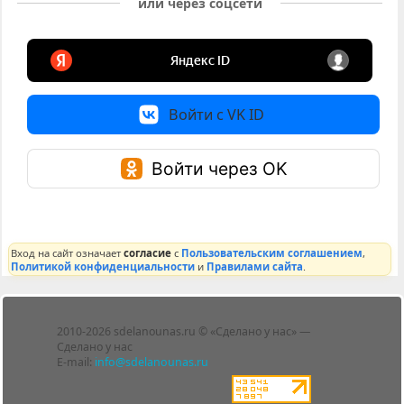
или через соцсети
Войти с VK ID
Войти через OK
Вход на сайт означает
согласие
с
Пользовательским соглашением
,
Политикой конфиденциальности
и
Правилами сайта
.
Лента
2010-2026 sdelanounas.ru © «Сделано у нас» —
Блоги
Сделано у нас
Люди
E-mail:
info@sdelanounas.ru
Политика
конфиденциальности
Пользовательское