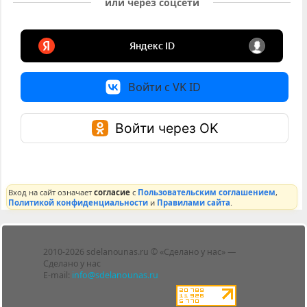
или через соцсети
Войти с VK ID
Войти через OK
Вход на сайт означает
согласие
с
Пользовательским соглашением
,
Политикой конфиденциальности
и
Правилами сайта
.
Лента
2010-2026 sdelanounas.ru © «Сделано у нас» —
Блоги
Сделано у нас
Люди
E-mail:
info@sdelanounas.ru
Политика
конфиденциальности
Пользовательское