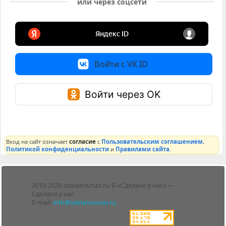
или через соцсети
Войти с VK ID
Войти через OK
Вход на сайт означает
согласие
с
Пользовательским соглашением
,
Политикой конфиденциальности
и
Правилами сайта
.
Лента
2010-2026 sdelanounas.ru © «Сделано у нас» —
Блоги
Сделано у нас
Люди
E-mail:
info@sdelanounas.ru
Политика
конфиденциальности
Пользовательское