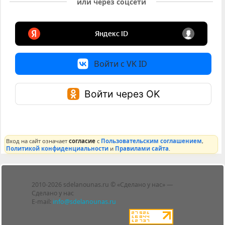
или через соцсети
Войти с VK ID
Войти через OK
Вход на сайт означает
согласие
с
Пользовательским соглашением
,
Политикой конфиденциальности
и
Правилами сайта
.
Лента
2010-2026 sdelanounas.ru © «Сделано у нас» —
Блоги
Сделано у нас
Люди
E-mail:
info@sdelanounas.ru
Политика
конфиденциальности
Пользовательское