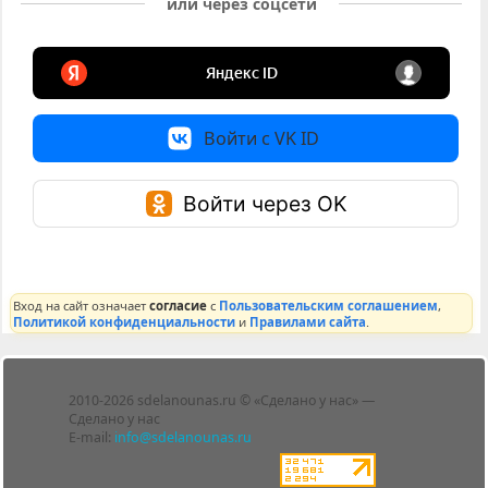
или через соцсети
Войти с VK ID
Войти через OK
Вход на сайт означает
согласие
с
Пользовательским соглашением
,
Политикой конфиденциальности
и
Правилами сайта
.
Лента
2010-2026 sdelanounas.ru © «Сделано у нас» —
Блоги
Сделано у нас
Люди
E-mail:
info@sdelanounas.ru
Политика
конфиденциальности
Пользовательское