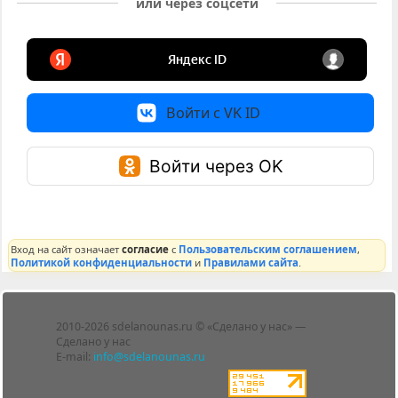
или через соцсети
Войти с VK ID
Войти через OK
Вход на сайт означает
согласие
с
Пользовательским соглашением
,
Политикой конфиденциальности
и
Правилами сайта
.
Лента
2010-2026 sdelanounas.ru © «Сделано у нас» —
Блоги
Сделано у нас
Люди
E-mail:
info@sdelanounas.ru
Политика
конфиденциальности
Пользовательское