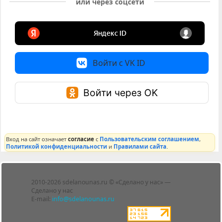
или через соцсети
Войти с VK ID
Войти через OK
Вход на сайт означает
согласие
с
Пользовательским соглашением
,
Политикой конфиденциальности
и
Правилами сайта
.
Лента
2010-2026 sdelanounas.ru © «Сделано у нас» —
Блоги
Сделано у нас
Люди
E-mail:
info@sdelanounas.ru
Политика
конфиденциальности
Пользовательское